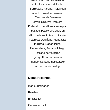
entre los vecinos del valle.
Berrotzako harana, Nafarroan
dago. Lizarraldean kokatuta.
Ezaguna da Joarreko
errepublikatzat. Izan ere
Kodeseko mendikatearen azpian
baitago. Hauek dira osatzen
dituzten herriak: Azedo, Asarta,
Kabrega, Desiñana, Mendatza,
Iturriaga, Nazar, Mues,
Piedramillera, Sorlada, Ubago.
Otiñano herria haran
geografikoaren barruan
dagoenez, kasu honetarako
barruan onartzen dugu.
Notas recientes
mas curiosidades
Familias
Emigrantes
Curiosidades 1