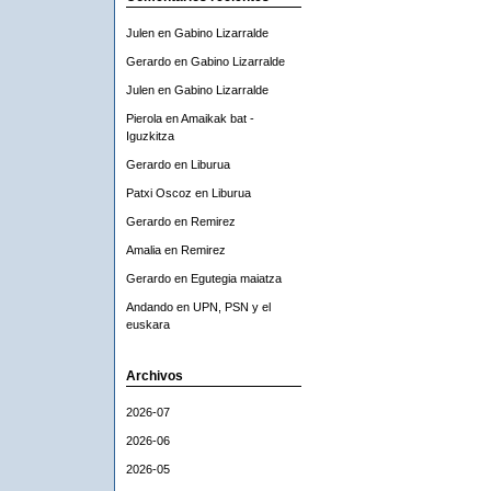
Julen
en
Gabino Lizarralde
Gerardo
en
Gabino Lizarralde
Julen
en
Gabino Lizarralde
Pierola
en
Amaikak bat -
Iguzkitza
Gerardo
en
Liburua
Patxi Oscoz
en
Liburua
Gerardo
en
Remirez
Amalia
en
Remirez
Gerardo
en
Egutegia maiatza
Andando
en
UPN, PSN y el
euskara
Archivos
2026-07
2026-06
2026-05