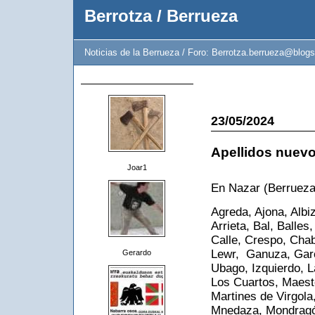
Berrotza / Berrueza
Noticias de la Berrueza / Foro: Berrotza.berrueza@blogs
23/05/2024
Apellidos nuevos
Joar1
En Nazar (Berrueza
Agreda, Ajona, Albiz
Arrieta, Bal, Balle
Calle, Crespo, Chab
Lewr, Ganuza, Garci
Gerardo
Ubago, Izquierdo, L
Los Cuartos, Maest
Martines de Virgol
Mnedaza, Mondragón