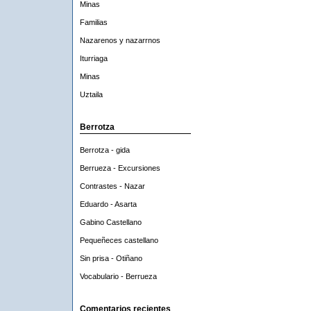
Minas
Familias
Nazarenos y nazarrnos
Iturriaga
Minas
Uztaila
Berrotza
Berrotza - gida
Berrueza - Excursiones
Contrastes - Nazar
Eduardo - Asarta
Gabino Castellano
Pequeñeces castellano
Sin prisa - Otiñano
Vocabulario - Berrueza
Comentarios recientes