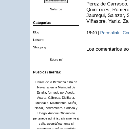
Perez de Carrasco, 
Quincoces, Romero,
Nafarroa
Jauregui, Salazar, 
Viñaspre, Yaniz, Za
Categorías
18:40 |
Permalink
|
Com
Blog
Leisure
Shopping
Los comentarios so
Sobre mí
Pueblos / herriak
El valle de la Berrueza está en
Navarra, en la Merindad de
Estella, formado por Acedo,
Asarta, Cábrega, Disiñana,
Mendaza, Mirafuentes, Mués,
Nazar, Piedramillera, Sorlada y
Ubago. Aunque Otiñano no
pertenece administrativamente al
valle, geográficamente si
pertenece y así es admitido