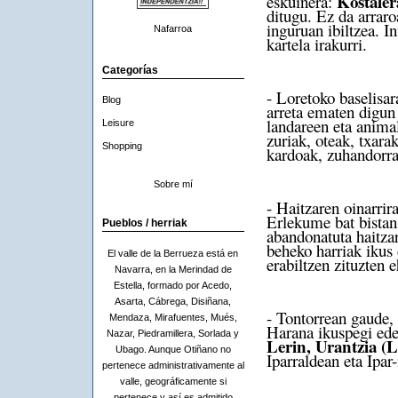
Kostalera
eskuinera:
ditugu. Ez da arraro
inguruan ibiltzea. I
Nafarroa
kartela irakurri.
Categorías
- Loretoko baselisar
Blog
arreta ematen digun 
landareen eta animali
Leisure
zuriak, oteak, txara
Shopping
kardoak, zuhandorra
Sobre mí
- Haitzaren oinarrir
Erlekume bat bistan 
Pueblos / herriak
abandonatuta haitza
beheko harriak ikus 
El valle de la Berrueza está en
erabiltzen zituzten e
Navarra, en la Merindad de
Estella, formado por Acedo,
Asarta, Cábrega, Disiñana,
- Tontorrean gaude,
Mendaza, Mirafuentes, Mués,
Harana ikuspegi ed
Nazar, Piedramillera, Sorlada y
Lerin, Urantzia (
Ubago. Aunque Otiñano no
Iparraldean eta Ipa
pertenece administrativamente al
valle, geográficamente si
pertenece y así es admitido