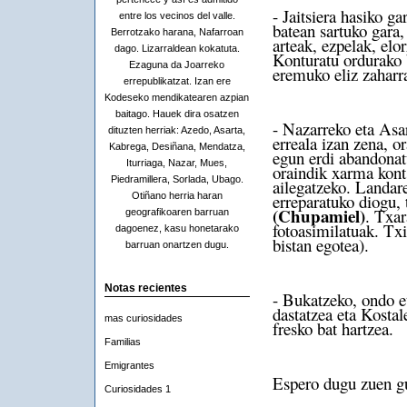
- Jaitsiera hasiko ga
entre los vecinos del valle.
batean sartuko gara
Berrotzako harana, Nafarroan
arteak, ezpelak, elo
dago. Lizarraldean kokatuta.
Konturatu ordurako b
Ezaguna da Joarreko
eremuko eliz zaharr
errepublikatzat. Izan ere
Kodeseko mendikatearen azpian
baitago. Hauek dira osatzen
- Nazarreko eta Asar
dituzten herriak: Azedo, Asarta,
erreala izan zena, 
Kabrega, Desiñana, Mendatza,
egun erdi abandonatu
Iturriaga, Nazar, Mues,
oraindik xarma konts
Piedramillera, Sorlada, Ubago.
ailegatzeko. Landare 
Otiñano herria haran
erreparatuko diogu,
(Chupamiel)
. Txar
geografikoaren barruan
fotoasimilatuak. Txi
dagoenez, kasu honetarako
bistan egotea).
barruan onartzen dugu.
Notas recientes
- Bukatzeko, ondo et
dastatzea eta Kostal
mas curiosidades
fresko bat hartzea.
Familias
Emigrantes
Espero dugu zuen gus
Curiosidades 1