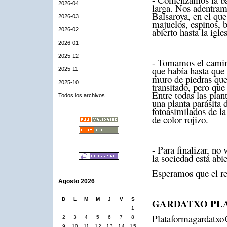
2026-04
larga. Nos adentram
Balsaroya, en el que
2026-03
majuelos, espinos, 
abierto hasta la igl
2026-02
2026-01
2025-12
- Tomamos el camino
que había hasta que 
2025-11
muro de piedras que
2025-10
transitado, pero que
Entre todas las pla
Todos los archivos
una planta parásita d
fotoasimilados de la
de color rojizo.
- Para finalizar, no
la sociedad está abi
Esperamos que el re
Agosto 2026
D
L
M
M
J
V
S
GARDATXO PLA
1
Plataformagardatx
2
3
4
5
6
7
8
9
10
11
12
13
14
15