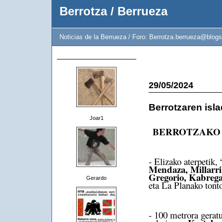
Berrotza / Berrueza
Noticias de la Berrueza / Foro: Berrotza.berrueza@blogs
29/05/2024
Berrotzaren isl
Joar1
BERROTZAK
- Elizako aterpetik,
Mendaza, Millarrik
Gregorio, Kabrega
Gerardo
eta La Planako tonto
- 100 metrora geratu