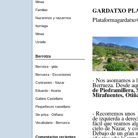
Minas
GARDATXO PLA
Familias
Plataformagardatx
Nazarenos y nazarrnos
Iturriaga
Minas
Uztaila
Berrotza
Berrotza - gida
Berrueza - Excursiones
- Nos asomamos a las
Contrastes - Nazar
Berrueza. Desde aq
de Piedramillera,
Eduardo - Asarta
Mirafuentes, Otiñ
Gabino Castellano
Pequeñeces castellano
- Recorremos unos 1
Sin prisa - Otiñano
de izquierda a dere
fácil que veamos al
Vocabulario - Berrueza
cielo de Nazar, y co
Debajo de un gran no
año tras año lo vemo
Comentarios recientes