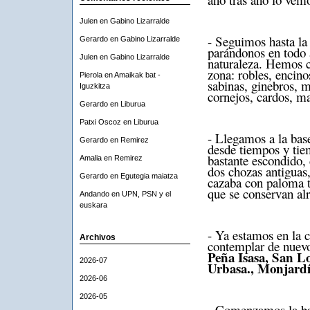
Julen
en
Gabino Lizarralde
- Seguimos hasta la
Gerardo
en
Gabino Lizarralde
parándonos en todo 
Julen
en
Gabino Lizarralde
naturaleza. Hemos co
zona: robles, encino
Pierola
en
Amaikak bat -
sabinas, ginebros, m
Iguzkitza
cornejos, cardos, 
Gerardo
en
Liburua
Patxi Oscoz
en
Liburua
- Llegamos a la base
Gerardo
en
Remirez
desde tiempos y ti
bastante escondido, 
Amalia
en
Remirez
dos chozas antiguas,
Gerardo
en
Egutegia maiatza
cazaba con paloma t
que se conservan al
Andando
en
UPN, PSN y el
euskara
- Ya estamos en la 
Archivos
contemplar de nuevo
Peña
Isasa
,
San Lo
2026-07
Urbasa.,
Monjardín
2026-06
2026-05
- Comenzamos la baj