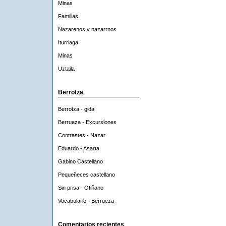
Minas
Familias
Nazarenos y nazarrnos
Iturriaga
Minas
Uztaila
Berrotza
Berrotza - gida
Berrueza - Excursiones
Contrastes - Nazar
Eduardo - Asarta
Gabino Castellano
Pequeñeces castellano
Sin prisa - Otiñano
Vocabulario - Berrueza
Comentarios recientes