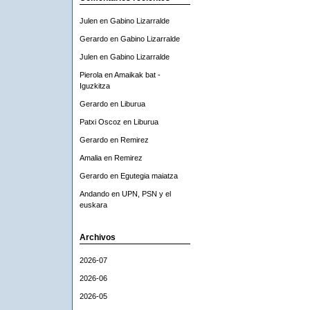
Julen
en
Gabino Lizarralde
Gerardo
en
Gabino Lizarralde
Julen
en
Gabino Lizarralde
Pierola
en
Amaikak bat -
Iguzkitza
Gerardo
en
Liburua
Patxi Oscoz
en
Liburua
Gerardo
en
Remirez
Amalia
en
Remirez
Gerardo
en
Egutegia maiatza
Andando
en
UPN, PSN y el
euskara
Archivos
2026-07
2026-06
2026-05