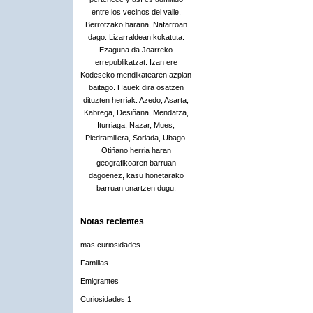
entre los vecinos del valle.
Berrotzako harana, Nafarroan
dago. Lizarraldean kokatuta.
Ezaguna da Joarreko
errepublikatzat. Izan ere
Kodeseko mendikatearen azpian
baitago. Hauek dira osatzen
dituzten herriak: Azedo, Asarta,
Kabrega, Desiñana, Mendatza,
Iturriaga, Nazar, Mues,
Piedramillera, Sorlada, Ubago.
Otiñano herria haran
geografikoaren barruan
dagoenez, kasu honetarako
barruan onartzen dugu.
Notas recientes
mas curiosidades
Familias
Emigrantes
Curiosidades 1