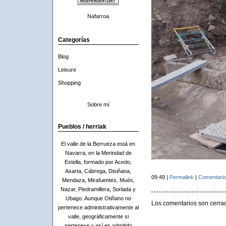
Nafarroa
Categorías
Blog
Leisure
Shopping
Sobre mí
Pueblos / herriak
El valle de la Berrueza está en
Navarra, en la Merindad de
Estella, formado por Acedo,
Asarta, Cábrega, Disiñana,
09:49 |
Permalink
|
Comentario
Mendaza, Mirafuentes, Mués,
Nazar, Piedramillera, Sorlada y
Ubago. Aunque Otiñano no
Los comentarios son cerra
pertenece administrativamente al
valle, geográficamente si
pertenece y así es admitido