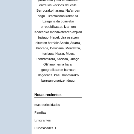
entre los vecinos del valle.
Berrotzako harana, Nafarroan
dago. Lizarraldean kokatuta.
Ezaguna da Joarreko
errepublikatzat. Izan ere
Kodeseko mendikatearen azpian
baitago. Hauek dira osatzen
dituzten herriak: Azedo, Asarta,
Kabrega, Desiñana, Mendatza,
Iturriaga, Nazar, Mues,
Piedramillera, Sorlada, Ubago.
Otiñano herria haran
geografikoaren barruan
dagoenez, kasu honetarako
barruan onartzen dugu.
Notas recientes
mas curiosidades
Familias
Emigrantes
Curiosidades 1