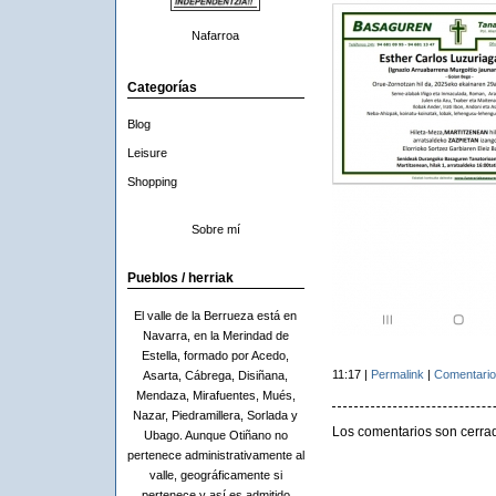
Nafarroa
Categorías
Blog
Leisure
Shopping
Sobre mí
Pueblos / herriak
El valle de la Berrueza está en
Navarra, en la Merindad de
Estella, formado por Acedo,
11:17 |
Permalink
|
Comentario
Asarta, Cábrega, Disiñana,
Mendaza, Mirafuentes, Mués,
Nazar, Piedramillera, Sorlada y
Los comentarios son cerra
Ubago. Aunque Otiñano no
pertenece administrativamente al
valle, geográficamente si
pertenece y así es admitido