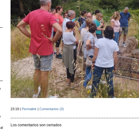
n
23:19 |
Permalink
|
Comentarios (0)
,
y
Los comentarios son cerrados
al