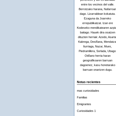
entre los vecinos del valle.
Berrotzako harana, Nafarroa
dago. Lizarraldean kokatuta.
Ezaguna da Joarreko
errepublikatzat. Izan ere
Kodeseko mendikatearen azpi
baitago. Hauek dira osatzen
dituzten herriak: Azedo, Asarta
Kabrega, Desiñana, Mendatza
Iturriaga, Nazar, Mues,
Piedramillera, Sorlada, Ubago
Otiñano herria haran
geografikoaren barruan
dagoenez, kasu honetarako
barruan onartzen dugu.
Notas recientes
mas curiosidades
Familias
Emigrantes
Curiosidades 1