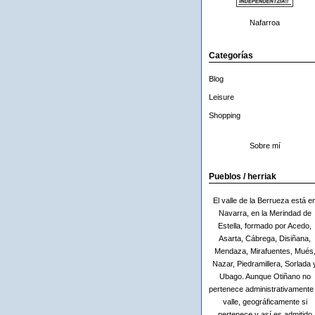
Nafarroa
Categorías
Blog
Leisure
Shopping
Sobre mí
Pueblos / herriak
El valle de la Berrueza está e
Navarra, en la Merindad de
Estella, formado por Acedo,
Asarta, Cábrega, Disiñana,
Mendaza, Mirafuentes, Mués
Nazar, Piedramillera, Sorlada 
Ubago. Aunque Otiñano no
pertenece administrativamente 
valle, geográficamente si
pertenece y así es admitido