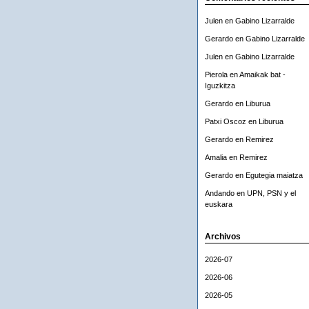
Julen
en
Gabino Lizarralde
Gerardo
en
Gabino Lizarralde
Julen
en
Gabino Lizarralde
Pierola
en
Amaikak bat -
Iguzkitza
Gerardo
en
Liburua
Patxi Oscoz
en
Liburua
Gerardo
en
Remirez
Amalia
en
Remirez
Gerardo
en
Egutegia maiatza
Andando
en
UPN, PSN y el
euskara
Archivos
2026-07
2026-06
2026-05