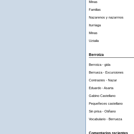
Minas
Familias
Nazarenos y nazarrnos
Iturriaga
Minas
Uztaila
Berrotza
Berrotza - gida
Berrueza - Excursiones
Contrastes - Nazar
Eduardo - Asarta
Gabino Castellano
Pequeñeces castellano
Sin prisa - Otiñano
Vocabulario - Berrueza
Comentarios recientes