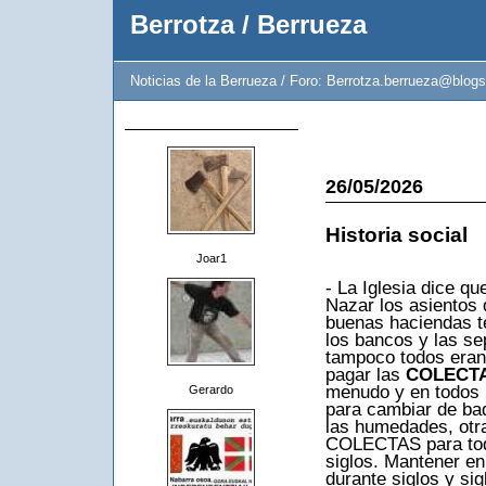
Berrotza / Berrueza
Noticias de la Berrueza / Foro: Berrotza.berrueza@blogs
26/05/2026
Historia social
Joar1
- La Iglesia dice q
Nazar los asientos d
buenas haciendas te
los bancos y las se
tampoco todos eran 
pagar las
COLECT
menudo y en todos l
Gerardo
para cambiar de bad
las humedades, otra
COLECTAS para todo 
siglos. Mantener en 
durante siglos y si