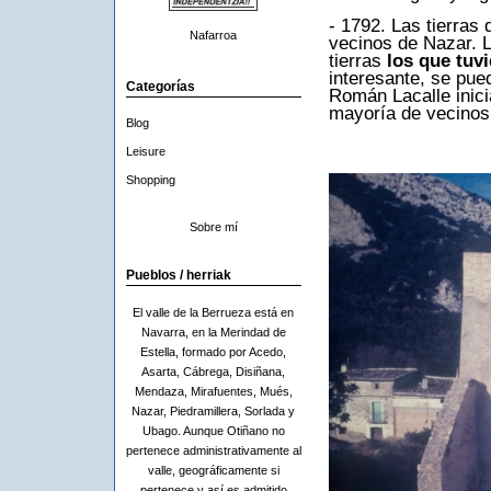
- 1792. Las tierras
Nafarroa
vecinos de Nazar. 
tierras
los que tuv
interesante, se pue
Categorías
Román Lacalle inicia
mayoría de vecinos.
Blog
Leisure
Shopping
Sobre mí
Pueblos / herriak
El valle de la Berrueza está en
Navarra, en la Merindad de
Estella, formado por Acedo,
Asarta, Cábrega, Disiñana,
Mendaza, Mirafuentes, Mués,
Nazar, Piedramillera, Sorlada y
Ubago. Aunque Otiñano no
pertenece administrativamente al
valle, geográficamente si
pertenece y así es admitido