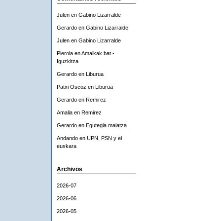
Julen
en
Gabino Lizarralde
Gerardo
en
Gabino Lizarralde
Julen
en
Gabino Lizarralde
Pierola
en
Amaikak bat -
Iguzkitza
Gerardo
en
Liburua
Patxi Oscoz
en
Liburua
Gerardo
en
Remirez
Amalia
en
Remirez
Gerardo
en
Egutegia maiatza
Andando
en
UPN, PSN y el
euskara
Archivos
2026-07
2026-06
2026-05