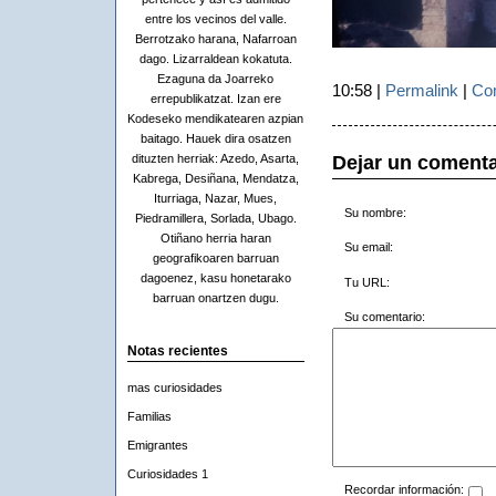
entre los vecinos del valle.
Berrotzako harana, Nafarroan
dago. Lizarraldean kokatuta.
Ezaguna da Joarreko
10:58 |
Permalink
|
Com
errepublikatzat. Izan ere
Kodeseko mendikatearen azpian
baitago. Hauek dira osatzen
Dejar un comenta
dituzten herriak: Azedo, Asarta,
Kabrega, Desiñana, Mendatza,
Iturriaga, Nazar, Mues,
Su nombre:
Piedramillera, Sorlada, Ubago.
Otiñano herria haran
Su email:
geografikoaren barruan
dagoenez, kasu honetarako
Tu URL:
barruan onartzen dugu.
Su comentario:
Notas recientes
mas curiosidades
Familias
Emigrantes
Curiosidades 1
Recordar información: