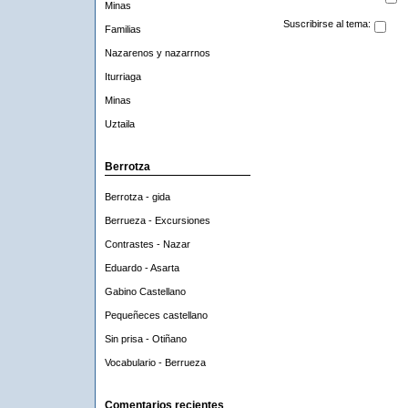
Minas
Suscribirse al tema:
Familias
Nazarenos y nazarrnos
Iturriaga
Minas
Uztaila
Berrotza
Berrotza - gida
Berrueza - Excursiones
Contrastes - Nazar
Eduardo - Asarta
Gabino Castellano
Pequeñeces castellano
Sin prisa - Otiñano
Vocabulario - Berrueza
Comentarios recientes