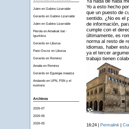
Ya nada de nada me
Yo a esto hecho por
Julen
en
Gabino Lizarralde
que un puesto de cu
Gerardo
en
Gabino Lizarralde
sentido. ¿No es el 
de información, par
Julen
en
Gabino Lizarralde
cumple con el dere
Pierola
en
Amaikak bat -
últimamente, es romp
Iguzkitza
norma al resto de re
Gerardo
en
Liburua
idiomas, haber estud
Patxi Oscoz
en
Liburua
ya el tercer argume
trabajo tienen colab
Gerardo
en
Remirez
Amalia
en
Remirez
Gerardo
en
Egutegia maiatza
Andando
en
UPN, PSN y el
euskara
Archivos
2026-07
2026-06
2026-05
16:24 |
Permalink
|
Com