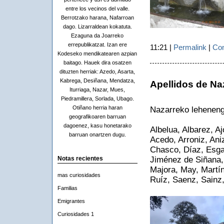
entre los vecinos del valle.
Berrotzako harana, Nafarroan
dago. Lizarraldean kokatuta.
Ezaguna da Joarreko
errepublikatzat. Izan ere
11:21 |
Permalink
|
Com
Kodeseko mendikatearen azpian
baitago. Hauek dira osatzen
dituzten herriak: Azedo, Asarta,
Kabrega, Desiñana, Mendatza,
Apellidos de Naz
Iturriaga, Nazar, Mues,
Piedramillera, Sorlada, Ubago.
Otiñano herria haran
Nazarreko leheneng
geografikoaren barruan
dagoenez, kasu honetarako
Albelua, Albarez, Aj
barruan onartzen dugu.
Acedo, Arroniz, Ani
Chasco, Díaz, Esga
Jiménez de Siñana, 
Notas recientes
Majora, May, Martín
mas curiosidades
Ruíz, Saenz, Sainz,
Familias
Emigrantes
Curiosidades 1