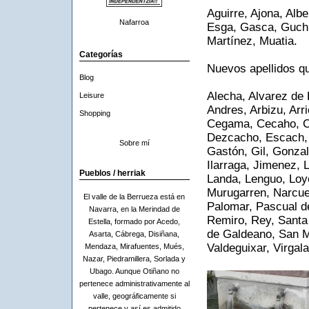
Aguirre, Ajona, Alb
Nafarroa
Esga, Gasca, Guchi
Martínez, Muatia.
Categorías
Nuevos apellidos qu
Blog
Alecha, Alvarez de E
Leisure
Andres, Arbizu, Arr
Shopping
Cegama, Cecaho, Co
Dezcacho, Escach, F
Sobre mí
Gastón, Gil, Gonza
Ilarraga, Jimenez, 
Pueblos / herriak
Landa, Lenguo, Loy
Murugarren, Narcue, 
El valle de la Berrueza está en
Palomar, Pascual d
Navarra, en la Merindad de
Remiro, Rey, Santa
Estella, formado por Acedo,
de Galdeano, San Mi
Asarta, Cábrega, Disiñana,
Valdeguixar, Virgala
Mendaza, Mirafuentes, Mués,
Nazar, Piedramillera, Sorlada y
Ubago. Aunque Otiñano no
pertenece administrativamente al
valle, geográficamente si
pertenece y así es admitido