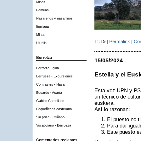
Minas
Familias
Nazarenos y nazarrnos
Iturriaga
Minas
11:19 |
Permalink
|
Com
Uztaila
Berrotza
15/05/2024
Berrotza - gida
Estella y el Eus
Berrueza - Excursiones
Contrastes - Nazar
Esta vez UPN y PSN
Eduardo - Asarta
un técnico de cultu
Gabino Castellano
euskera.
Así lo razonan:
Pequeñeces castellano
Sin prisa - Otiñano
El puesto no t
Para dar igual
Vocabulario - Berrueza
Este puesto es
Comentarios recientes