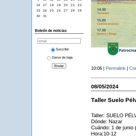
16
17
18
19
20
21
22
23
24
25
26
27
28
29
30
31
Boletín de noticias
Suscribir
Darse de baja
10:06 |
Permalink
|
Com
08/05/2024
Taller Suelo Pélv
Taller: SUELO PÉL
Dónde: Nazar
Cuándo: 1 de junio
Hora:10-12