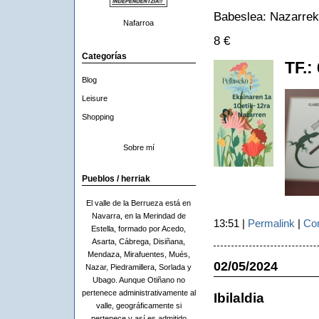
Babeslea: Nazarrek
Nafarroa
8 €
Categorías
TF.:
Blog
Leisure
Shopping
Sobre mí
Pueblos / herriak
El valle de la Berrueza está en
Navarra, en la Merindad de
13:51 |
Permalink
|
Com
Estella, formado por Acedo,
Asarta, Cábrega, Disiñana,
Mendaza, Mirafuentes, Mués,
02/05/2024
Nazar, Piedramillera, Sorlada y
Ubago. Aunque Otiñano no
pertenece administrativamente al
Ibilaldia
valle, geográficamente si
pertenece y así es admitido