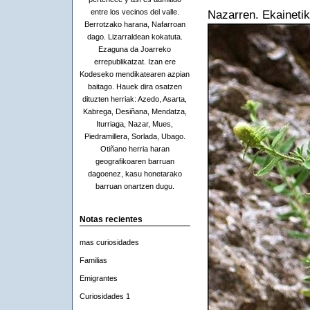
entre los vecinos del valle.
Nazarren. Ekainetik 
Berrotzako harana, Nafarroan
dago. Lizarraldean kokatuta.
Ezaguna da Joarreko
errepublikatzat. Izan ere
Kodeseko mendikatearen azpian
baitago. Hauek dira osatzen
dituzten herriak: Azedo, Asarta,
Kabrega, Desiñana, Mendatza,
Iturriaga, Nazar, Mues,
Piedramillera, Sorlada, Ubago.
Otiñano herria haran
geografikoaren barruan
dagoenez, kasu honetarako
barruan onartzen dugu.
Notas recientes
mas curiosidades
Familias
Emigrantes
Curiosidades 1