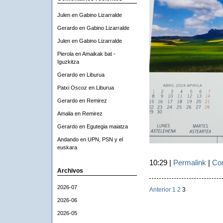
Julen
en
Gabino Lizarralde
Gerardo
en
Gabino Lizarralde
Julen
en
Gabino Lizarralde
Pierola
en
Amaikak bat -
Iguzkitza
Gerardo
en
Liburua
Patxi Oscoz
en
Liburua
Gerardo
en
Remirez
Amalia
en
Remirez
Gerardo
en
Egutegia maiatza
Andando
en
UPN, PSN y el
euskara
10:29 |
Permalink
|
Com
Archivos
2026-07
Anterior
1
2
3
2026-06
2026-05