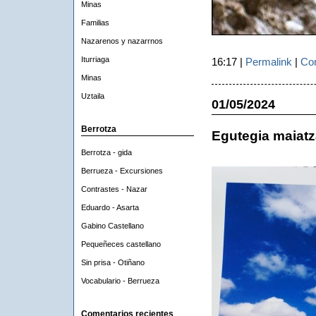
Minas
Familias
Nazarenos y nazarrnos
Iturriaga
16:17 |
Permalink
|
Com
Minas
Uztaila
01/05/2024
Berrotza
Egutegia maiatz
Berrotza - gida
Berrueza - Excursiones
Contrastes - Nazar
Eduardo - Asarta
Gabino Castellano
Pequeñeces castellano
Sin prisa - Otiñano
Vocabulario - Berrueza
Comentarios recientes