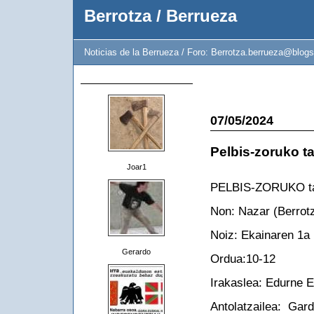
Berrotza / Berrueza
Noticias de la Berrueza / Foro: Berrotza.berrueza@blogs
07/05/2024
Pelbis-zoruko ta
Joar1
PELBIS-ZORUKO tai
Non: Nazar (Berrot
Noiz: Ekainaren 1a 
Gerardo
Ordua:10-12
Irakaslea: Edurne 
Antolatzailea: Gar