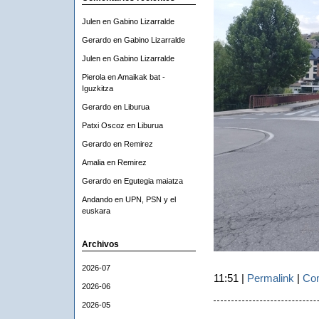
Julen
en
Gabino Lizarralde
Gerardo
en
Gabino Lizarralde
Julen
en
Gabino Lizarralde
Pierola
en
Amaikak bat -
Iguzkitza
Gerardo
en
Liburua
Patxi Oscoz
en
Liburua
Gerardo
en
Remirez
Amalia
en
Remirez
Gerardo
en
Egutegia maiatza
Andando
en
UPN, PSN y el
euskara
Archivos
2026-07
11:51 |
Permalink
|
Com
2026-06
2026-05