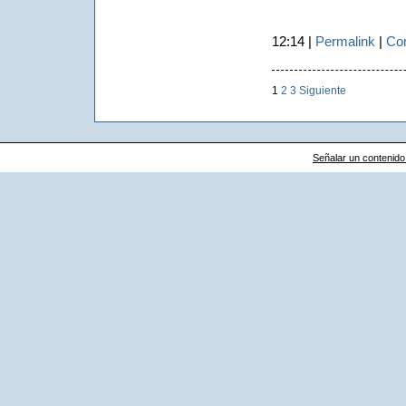
12:14 |
Permalink
|
Com
1
2
3
Siguiente
Señalar un contenido i