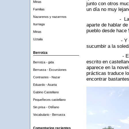
Minas
junto con otros muc
un día no muy lejan
Familias
Nazarenos y nazarrnos
- La visita diar
aparte de hablar de 
Iturriaga
pueblo desde hace 
Minas
Uztaila
- Y especialmen
sucumbir a la soled
Berrotza
- El euskera, t
escrito en castella
Berrotza - gida
aparece en la novel
Berrueza - Excursiones
prácticas traduce l
Contrastes - Nazar
encontrar bastantes
Eduardo - Asarta
Gabino Castellano
Pequeñeces castellano
Sin prisa - Otiñano
Vocabulario - Berrueza
Comentarios recientes