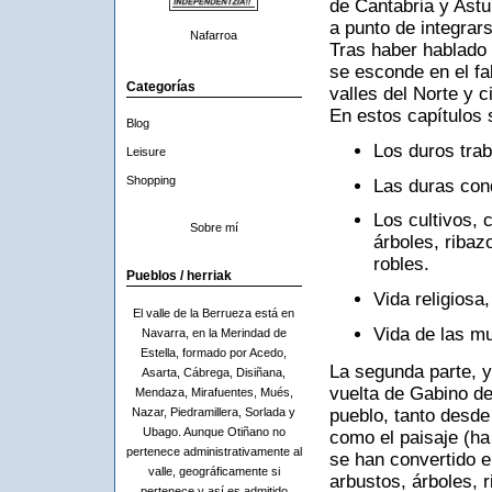
de Cantabria y Astu
a punto de integrar
Nafarroa
Tras haber hablado 
se esconde en el fal
Categorías
valles del Norte y c
En estos capítulos 
Blog
Los duros trab
Leisure
Shopping
Las duras cond
Los cultivos,
Sobre mí
árboles, ribaz
robles.
Pueblos / herriak
Vida religiosa
El valle de la Berrueza está en
Vida de las m
Navarra, en la Merindad de
Estella, formado por Acedo,
La segunda parte, y
Asarta, Cábrega, Disiñana,
vuelta de Gabino de
Mendaza, Mirafuentes, Mués,
pueblo, tanto desde
Nazar, Piedramillera, Sorlada y
Ubago. Aunque Otiñano no
como el paisaje (ha
pertenece administrativamente al
se han convertido e
valle, geográficamente si
arbustos, árboles, 
pertenece y así es admitido