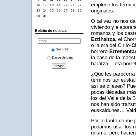
empleen los términ
16
17
18
19
20
21
22
originales.
23
24
25
26
27
28
29
30
31
O tal vez no nos da
viviendo y elaboran
Boletín de noticias
romanos y los caste
Eztihaitza,
el Chor
o la era del Cirilo-
C
Suscribir
herrero-
Errementar
la casa de la maest
Darse de baja
baratza… eta horre
¿Que les parecería 
términos tan euskal
así se dijesen? Pue
pocas décadas más 
los del Valle de la
nos han sido transm
euskaldunes… Valde
Por lo tanto no me
podamos usar los n
mismo, pero haciend