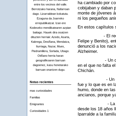
ha cambiado por co
entre los vecinos del valle.
cobijaban y daban p
Berrotzako harana, Nafarroan
monte de jóvenes ár
dago. Lizarraldean kokatuta.
ni los pequeños ani
Ezaguna da Joarreko
errepublikatzat. Izan ere
En estos capítulos 
Kodeseko mendikatearen azpian
baitago. Hauek dira osatzen
- El reencuentr
dituzten herriak: Azedo, Asarta,
Felipe y Benito), en
Kabrega, Desiñana, Mendatza,
denunció a los naci
Iturriaga, Nazar, Mues,
Alzheimer.
Piedramillera, Sorlada, Ubago.
Otiñano herria haran
- Un día de mer
geografikoaren barruan
en el que no falta e
dagoenez, kasu honetarako
Chichán.
barruan onartzen dugu.
- Un día normal
Notas recientes
fue y lo que es en
humo, donde en las c
mas curiosidades
ancianos, porque y
Familias
- La carta en c
Emigrantes
desde los 18 años l
Curiosidades 1
Iparralde a la famil