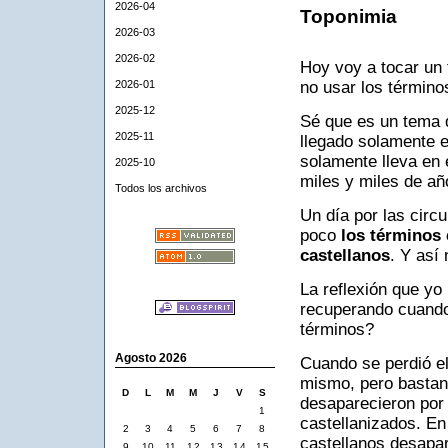
2026-04
Toponimia
2026-03
2026-02
Hoy voy a tocar un
2026-01
no usar los término
2025-12
Sé que es un tema d
2025-11
llegado solamente e
solamente lleva en 
2025-10
miles y miles de añ
Todos los archivos
Un día por las circ
poco
los términos
castellanos
. Y así
La reflexión que yo
recuperando cuand
términos?
Agosto 2026
Cuando se perdió el 
mismo, pero bastan
D
L
M
M
J
V
S
desaparecieron por 
1
castellanizados. E
2
3
4
5
6
7
8
castellanos desapa
9
10
11
12
13
14
15