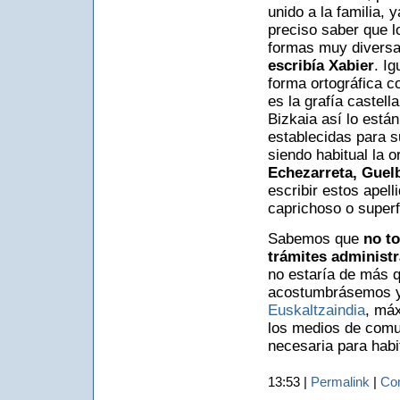
unido a la familia,
preciso saber que l
formas muy diversa
escribía Xabier
. I
forma ortográfica c
es la grafía castel
Bizkaia así lo está
establecidas para s
siendo habitual la o
Echezarreta, Guel
escribir estos apell
caprichoso o superf
Sabemos que
no to
trámites administr
no estaría de más q
acostumbrásemos y 
Euskaltzaindia
, máx
los medios de comu
necesaria para habit
13:53 |
Permalink
|
Com