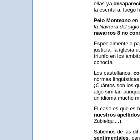
ellas ya
desaparec
la escritura, luego f
Peio Monteano
en 
la Navarra del siglo
navarros 8 no cono
Especialmente a parti
justicia, la iglesia
triunfó en los ámbi
conocía.
Los castellanos,
co
normas lingüísticas
¡Cuántos son los q
algo similar, aunqu
un idioma mucho más
El caso es que es h
nuestros apellidos
Zubielqui...).
Sabemos de las difi
sentimentales
, par